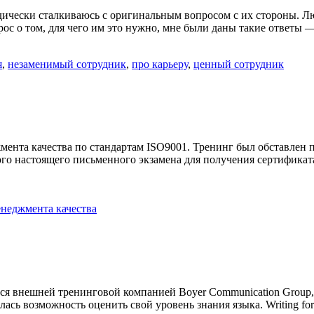
дически сталкиваюсь с оригинальным вопросом с их стороны. Лю
с о том, для чего им это нужно, мне были даны такие ответы — 
я
,
незаменимый сотрудник
,
про карьеру
,
ценный сотрудник
ента качества по стандартам ISO9001. Тренинг был обставлен паф
 самого настоящего письменного экзамена для получения сертифик
енеджмента качества
ся внешней тренинговой компанией Boyer Communication Group, 
ась возможность оценить свой уровень знания языка. Writing fo