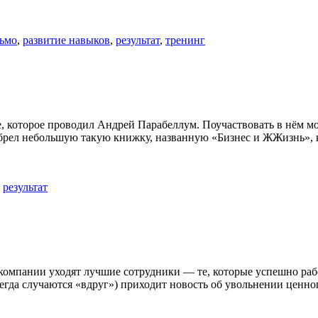
сьмо
,
развитие навыков
,
результат
,
тренинг
е, которое проводил Андрей Парабеллум. Поучаствовать в нём мо
брел небольшую такую книжку, названную «Бизнес и ЖЖизнь», 
,
результат
 компании уходят лучшие сотрудники — те, которые успешно раб
сегда случаются «вдруг») приходит новость об увольнении ценног