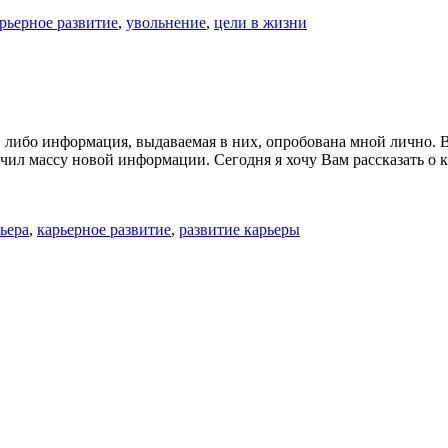
рьерное развитие
,
увольнение
,
цели в жизни
, либо информация, выдаваемая в них, опробована мной лично. 
чил массу новой информации. Сегодня я хочу Вам рассказать о к
ьера
,
карьерное развитие
,
развитие карьеры