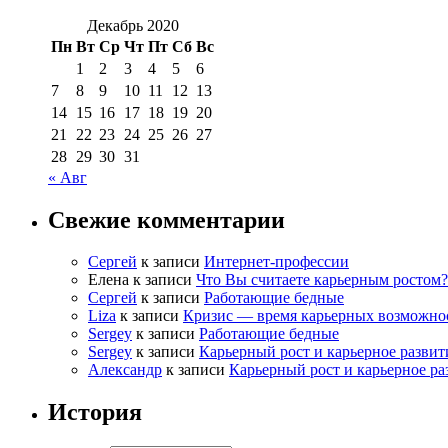
Декабрь 2020
Пн
Вт
Ср
Чт
Пт
Сб
Вс
1
2
3
4
5
6
7
8
9
10
11
12
13
14
15
16
17
18
19
20
21
22
23
24
25
26
27
28
29
30
31
« Авг
Свежие комментарии
Сергей
к записи
Интернет-профессии
Елена
к записи
Что Вы считаете карьерным ростом?
Сергей
к записи
Работающие бедные
Liza
к записи
Кризис — время карьерных возможно
Sergey
к записи
Работающие бедные
Sergey
к записи
Карьерный рост и карьерное развит
Александр
к записи
Карьерный рост и карьерное ра
История