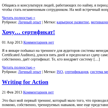
Общаясь и консультируя людей, работающих по найму, я перио
чтобы стать незаменимым сотрудником. На мой встречный вопро
Читать полностью »
Рубрики:
Личный опыт
| Метки:
карьерное развитие
,
мотиваци
Хочу… сертификат!
01 Апр 2013
Комментариев нет
Я в январе побывал на тренинге для аудиторов системы менеджм
Certificated Auditors), длился пять дней и предполагал сдачу
собственно, даёт сертификат. Те, кто внедряет систему […]
Читать полностью »
Рубрики:
Личный опыт
| Метки:
ISO
,
сертификация
,
система м
Writing for Action
21 Фев 2013
Комментариев нет
Это был мой первый тренинг, который мало того, что проводил
помимо, собственно, тренируемых навыков, мне еще представил