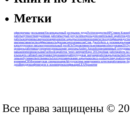
Метки
офис
причина увольнения
Yaware
карьерный рост
рынок труда
Twitter
лидерство
HP
Стивен Кови
об
работы
путешествия
удалённая работа
быстрый результат
вопросы
дополнительный заработок
дет
работыж
перемены
самореализация
развитие карьеры
сеошник
мошенничество
сертификация
дости
иначе
наставничество
эффективность
фриланс
зарплата
миссия
Стив Джобс
фото в резюме
карьерная
карьеру
деловое письмо
горизонтальный рост
КЗоТ
проактивность
мотивация
собеседование
2013
у
цели
цель
работник
шулер
переезд
повышение зарплаты
Anders Amundson
незаменимый сотрудник
навыков
пенсия
школьник
Facebook
заработок через интернет
Евро 2012
пробная работа
работа на 
язык
карта сайта
веб-мастер
инвестирование
рерайтер
трудовая миграция
работа
карьера
опыт
веб-пр
ленью
обучение
ответственность
блоггер
планирование карьеры
косяк
co-working
стимул
работодат
временем
CRM
резюме
узкая специализация
Абсурд
система менеджмента качества
работающие бе
дизайнер
дауншифтинг
цели в жизни
переквалификация
LEAN
развитие
Все права защищены © 2