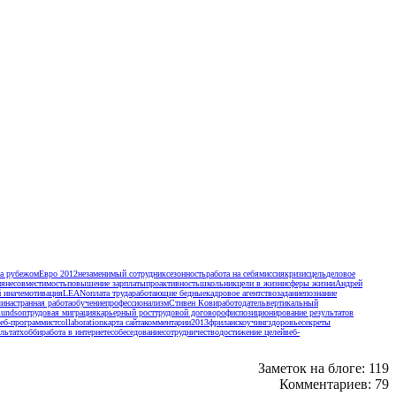
за рубежом
Евро 2012
незаменимый сотрудник
сезонность
работа на себя
миссия
кризис
цель
деловое
ия
несовместимость
повышение зарплаты
проактивность
школьник
цели в жизни
сферы жизни
Андрей
 иначе
мотивация
LEAN
оплата труда
работающие бедные
кадровое агентство
задание
познание
лина
странная работа
обучение
профессионализм
Стивен Кови
работодатель
вертикальный
mundson
трудовая миграция
карьерный рост
трудовой договор
офис
позиционирование результатов
еб-программист
collaboration
карта сайта
комментарии
2013
фриланс
коучинг
здоровье
секреты
льтат
хобби
работа в интернете
собеседование
сотрудничество
достижение целей
веб-
Заметок на блоге: 119
Комментариев: 79