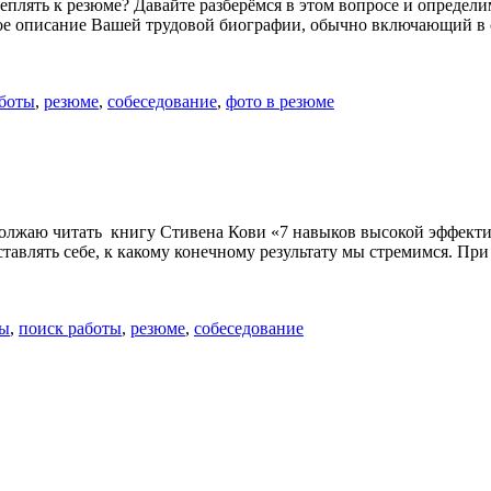
лять к резюме? Давайте разберёмся в этом вопросе и определим
тое описание Вашей трудовой биографии, обычно включающий в
аботы
,
резюме
,
собеседование
,
фото в резюме
должаю читать книгу Стивена Кови «7 навыков высокой эффекти
едставлять себе, к какому конечному результату мы стремимся. П
ры
,
поиск работы
,
резюме
,
собеседование