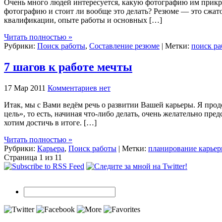
Очень много людей интересуется, какую фотографию им прикреп
фотографию и стоит ли вообще это делать? Резюме — это сжа
квалификации, опыте работы и основных […]
Читать полностью »
Рубрики:
Поиск работы
,
Составление резюме
| Метки:
поиск р
7 шагов к работе мечты
17 Мар 2011
Комментариев нет
Итак, мы с Вами ведём речь о развитии Вашей карьеры. Я про
цель», то есть, начиная что-либо делать, очень желательно пр
хотим достичь в итоге. […]
Читать полностью »
Рубрики:
Карьера
,
Поиск работы
| Метки:
планирование карье
Страница 1 из 1
1