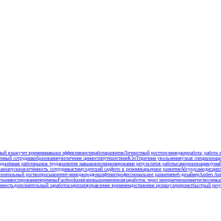
ный язык
учет времени
навыки эффективности
работа
развитие
Личностный рост
топ-менеджер
работа; работа 
енный сотрудник
образование
увеличение ценности
путешествия
КЗоТ
причина увольнения
узкая специализац
удалённая работа
рынок труда
развитие навыков
позиционирование результатов работы
самореализация
думай
лан
запуск
вовлечённость сотрудника
стимул
детский сад
фото в резюме
карьерное развитие
Абсурд
самодисцип
зонтальный рост
вопросы
контент-менеджер
дауншифтинг
профессиональное развитие
веб-дизайнер
Anders A
оты
инвестирование
перемены
Facebook
книга
повышение
пенсия
заработок через интернет
мошенничество
лень
в
енность
дополнительный заработок
зарплата
управление временем
достижение цели
шулер
проект
быстрый резу