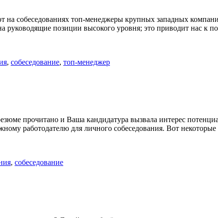
дают на собеседованиях топ-менеджеры крупных западных компан
на руководящие позиции высокого уровня; это приводит нас к п
ия
,
собеседование
,
топ-менеджер
е резюме прочитано и Ваша кандидатура вызвала интерес потенц
ному работодателю для личного собеседования. Вот некоторые х
ния
,
собеседование