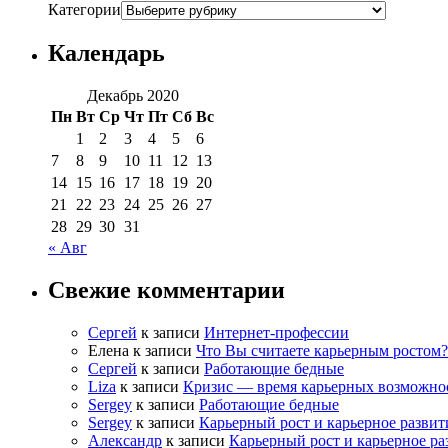
Категории
Календарь
Декабрь 2020
Пн
Вт
Ср
Чт
Пт
Сб
Вс
1
2
3
4
5
6
7
8
9
10
11
12
13
14
15
16
17
18
19
20
21
22
23
24
25
26
27
28
29
30
31
« Авг
Свежие комментарии
Сергей
к записи
Интернет-профессии
Елена
к записи
Что Вы считаете карьерным ростом?
Сергей
к записи
Работающие бедные
Liza
к записи
Кризис — время карьерных возможно
Sergey
к записи
Работающие бедные
Sergey
к записи
Карьерный рост и карьерное развит
Александр
к записи
Карьерный рост и карьерное ра