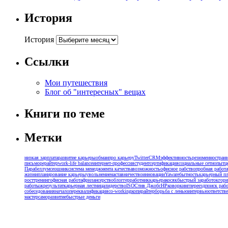
История
История
Ссылки
Мои путешествия
Блог об "интересных" вещах
Книги по теме
Метки
низкая зарплата
развитие карьеры
обман
про карьеру
Twitter
CRM
эффективность
резюме
иностран
письмо
рерайтер
work-life balance
интернет-профессия
студент
сертификация
социальные сети
опыт
ц
Парабеллум
сеошник
система менеджмента качества
возможность
офисное рабство
пробная работа
жизни
планирование карьеры
увольнение
наставничество
инновации
Yaware
бытность
карьерный п
рост
тренинг
офисная работа
фрилансерство
блоггер
работник
карьера
косяк
быстрый заработок
гори
работыж
результат
карьерная лестница
лидерство
ISO
Стив Джобс
HP
коворкинг
переезд
поиск раб
собеседования
начало
переквалификация
co-working
копирайтер
борьба с ленью
интервью
ответств
мастер
саморазвитие
быстрые деньги