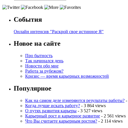
События
Онлайн интенсив "Раскрой свое истинное Я"
Новое на сайте
Про бытность
Так начинался день
Новости обо мне
Работа за рубежом?
Кризис — время карьерных возможностей
Популярное
Как на самом деле измеряются результаты работы?
-
Когда лучше искать работу?
- 3 864 views
О путях развития карьеры
- 3 527 views
Карьерный рост и карьерное развитие
- 2 561 views
Что Вы считаете карьерным ростом?
- 2 114 views