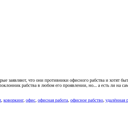
рые заявляют, что они противники офисного рабства и хотят быть
поклонник рабства в любом его проявлении, но... а есть ли на с
g
,
коворкинг
,
офис
,
офисная работа
,
офисное рабство
,
удалённая 