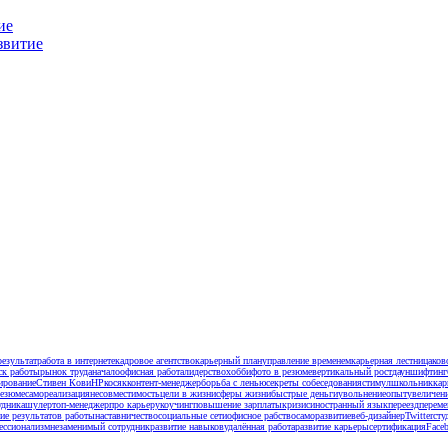
ие
звитие
езультат
работа в интернете
кадровое агентство
карьерный план
управление временем
карьерная лестница
ков
ск работы
рынок труда
начало
офисная работа
лидерство
хобби
фото в резюме
вертикальный рост
дауншифтинг
ирование
Стивен Кови
HP
косяк
контент-менеджер
борьба с ленью
секреты собеседования
стимул
школьник
кар
езюме
самореализация
несовместимость
цели в жизни
сферы жизни
быстрые деньги
увольнение
опыт
увеличен
удника
шулер
топ-менеджер
про карьеру
коучинг
повышение зарплаты
кризис
иностранный язык
переезд
перем
ие результатов работы
наставничество
социальные сети
офисное рабство
саморазвитие
веб-дизайнер
Twitter
сту
ессионализм
незаменимый сотрудник
развитие навыков
удалённая работа
развитие карьеры
сертификация
Face