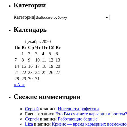
Категории
Категории
Календарь
Декабрь 2020
Пн
Вт
Ср
Чт
Пт
Сб
Вс
1
2
3
4
5
6
7
8
9
10
11
12
13
14
15
16
17
18
19
20
21
22
23
24
25
26
27
28
29
30
31
« Авг
Свежие комментарии
Сергей
к записи
Интернет-профессии
Елена
к записи
Что Вы считаете карьерным ростом?
Сергей
к записи
Работающие бедные
Liza
к записи
Кризис — время карьерных возможно