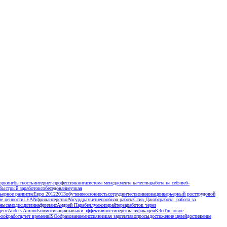
оркинг
бытность
интернет-профессия
книга
система менеджмента качества
работа на себя
веб-
быстрый заработок
собеседование
узкая
ьерное развитие
Евро 2012
2013
обучение
сезонность
сотрудничество
инновации
карьерный рост
трудовой
ие ценности
LEAN
фрилансерство
Абсурд
развитие
пробная работа
Стив Джобс
работа; работа за
ены
самодисциплина
фриланс
Андрей Парабеллум
копирайтер
заработок через
дент
Anders Amundson
мотивация
навыки эффективности
переквалификация
КЗоТ
деловое
book
работа
учет времени
ISO
образование
миссия
низкая зарплата
вопросы
достижение целей
достижение