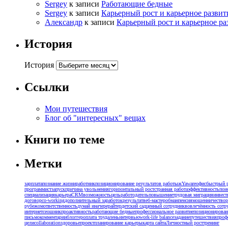
Sergey
к записи
Работающие бедные
Sergey
к записи
Карьерный рост и карьерное развит
Александр
к записи
Карьерный рост и карьерное ра
История
История
Ссылки
Мои путешествия
Блог об "интересных" вещах
Книги по теме
Метки
зарплата
познание жизни
работник
позиционирование результатов работыж
Yaware
офис
быстрый р
программист
запуск
причина увольнения
горизонтальный рост
странная работа
эффективность
пои
специализация
карьера
CRM
возможность
цель
работодатель
повышение
трудовая миграция
инвест
договор
co-working
дополнительный заработок
результат
веб-мастер
обман
пенсия
мошенничество
р
рубежом
ответственность
думай иначе
рерайтер
детский сад
ценный сотрудник
вовлечённость сотр
интернет
сеошник
проактивность
работающие бедные
профессиональное развитие
позиционирован
письмо
комментарии
блоггер
оплата труда
лень
интервью
work-life balance
задание
путешествия
проф
цели
collaboration
здоровье
проект
планирование карьеры
карта сайта
Личностный рост
тренинг