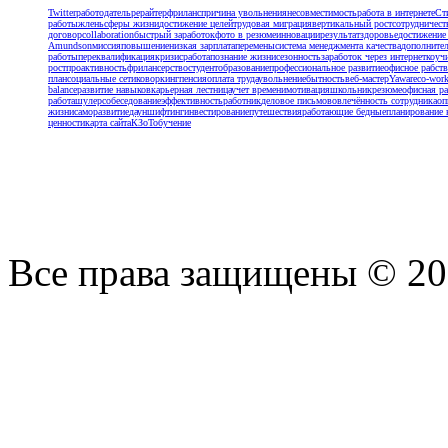
Twitter
работодатель
рерайтер
фриланс
причина увольнения
несовместимость
работа в интернете
Ст
работыж
лень
сферы жизни
достижение целей
трудовая миграция
вертикальный рост
сотрудничест
договор
collaboration
быстрый заработок
фото в резюме
инновации
результат
здоровье
достижение
Amundson
миссия
повышение
низкая зарплата
перемены
система менеджмента качества
дополните
работы
переквалификация
кризис
работа
познание жизни
сезонность
заработок через интернет
коуч
рост
проактивность
фрилансерство
студент
образование
профессиональное развитие
офисное рабст
план
социальные сети
коворкинг
пенсия
оплата труда
увольнение
бытность
веб-мастер
Yaware
co-wor
balance
развитие навыков
карьерная лестница
учет времени
мотивация
школьник
резюме
офисная ра
работа
шулер
собеседование
эффективность
работник
деловое письмо
вовлечённость сотрудника
оп
жизни
саморазвитие
дауншифтинг
инвестирование
путешествия
работающие бедные
планирование 
ценности
карта сайта
КЗоТ
обучение
Все права защищены © 2