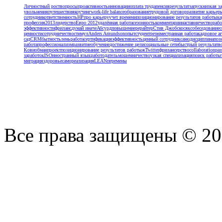
Личностный рост
вопросы
проактивность
инновации
оплата труда
пенсия
результат
запуск
низкая з
увольнения
путешествия
коучинг
work-life balance
образование
трудовой договор
развитие карьер
сотрудник
ответственность
HP
про карьеру
учет времени
позиционирование результатов работы
ка
профессия
2013
лидерство
Евро 2012
удалённая работа
сезонность
комментарии
наставничество
рабо
эффективности
фриланс
думай иначе
Абсурд
повышение
рерайтер
Стив Джобс
косяк
собеседование
c
ценности
сотрудничество
стимул
Anders Amundson
опыт
студент
резюме
странная работа
кадровое аг
сад
CRM
бытность
лень
работа
сертификация
эффективность
ценный сотрудник
самодисциплина
поз
работа
профессионализм
развитие
обучение
достижение цели
социальные сети
быстрый результат
в
Кови
обман
проект
позиционирование результатов работыж
Twitter
фрилансерство
collaboration
раз
заработок
ISO
иностранный язык
работодатель
мошенничество
узкая специализация
поиск работы
миграция
здоровье
самореализация
LEAN
перемены
Все права защищены © 2