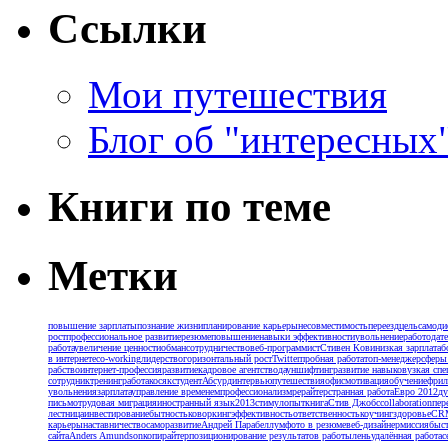
Ссылки
Мои путешествия
Блог об "интересных
Книги по теме
Метки
повышение зарплаты
познание жизни
планирование карьеры
несовместимость
переезд
цель
самоди
рост
профессиональное развитие
резюме
повышение
навыки эффективности
увольнение
работодат
работа
увеличение ценности
обман
сотрудничество
веб-программист
Стивен Кови
низкая зарплата
б
в интернете
co-working
лидерство
горизонтальный рост
Twitter
пробная работа
топ-менеджер
сферы
рабство
интернет-профессия
развитие
кадровое агентство
дауншифтинг
развитие навыков
узкая спе
сотрудник
тренинг
работа
косяк
студент
Абсурд
интервью
путешествия
офис
мотивация
обучение
фрил
увольнения
зарплата
управление временем
профессионализм
рерайтер
странная работа
Евро 2012
ду
письмо
трудовая миграция
иностранный язык
2013
стимул
опыт
книга
Стив Джобс
collaboration
пер
лестница
инвестирование
бытность
коворкинг
эффективность
ответственность
коучинг
здоровье
CR
карьеры
наставничество
саморазвитие
Андрей Парабеллум
фото в резюме
веб-дизайнер
миссия
быс
сайта
Anders Amundson
копирайтер
позиционирование результатов работы
лень
удалённая работа
с