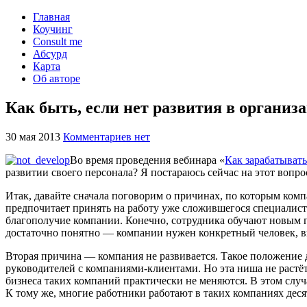
Главная
Коучинг
Consult me
Абсурд
Карта
Об авторе
Как быть, если нет развития в организ
30 мая 2013
Комментариев нет
Во время проведения вебинара «
Как зарабатывать
развитии своего персонала? Я постараюсь сейчас на этот вопро
Итак, давайте сначала поговорим о причинах, по которым ком
предпочитает принять на работу уже сложившегося специалиста
благополучие компании. Конечно, сотрудника обучают новым пр
достаточно понятно — компании нужен конкретный человек, 
Вторая причина — компания не развивается. Такое положение 
руководителей с компаниями-клиентами. Но эта ниша не растёт,
бизнеса таких компаний практически не меняются. В этом случа
К тому же, многие работники работают в таких компаниях деся