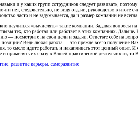
навыки и у каких групп сотрудников следует развивать, поэтому
почти нет, следовательно, не видя отдачи, руководство в итоге 
одство часто и не задумывается, да и размер компании не всегда
но научиться «вычислять» такие компании. Задавая вопросы на 
зывы тех, кто работал или работает в этих компаниях. Дальше.
— посмотрите на свои цели и задачи. Ответьте себе на вопрос, 
й позиции? Ведь любая работа — это прежде всего получение Вам
ия, то смело идите работать и накапливать этот ценный опыт. И
е и применять их сразу в Вашей практической деятельности, то В
итие
,
развитие карьеры
,
саморазвитие