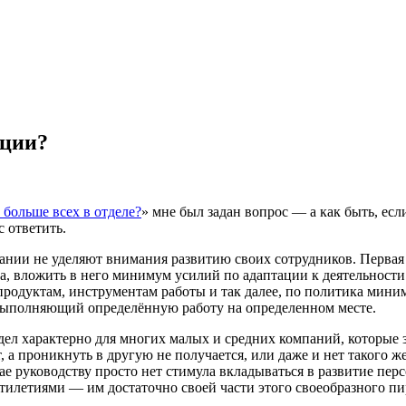
ации?
 больше всех в отделе?
» мне был задан вопрос — а как быть, есл
с ответить.
пании не уделяют внимания развитию своих сотрудников. Первая
, вложить в него минимум усилий по адаптации к деятельности 
одуктам, инструментам работы и так далее, по политика минима
выполняющий определённую работу на определенном месте.
дел характерно для многих малых и средних компаний, которые 
 а проникнуть в другую не получается, или даже и нет такого же
е руководству просто нет стимула вкладываться в развитие перс
тилетиями — им достаточно своей части этого своеобразного пи