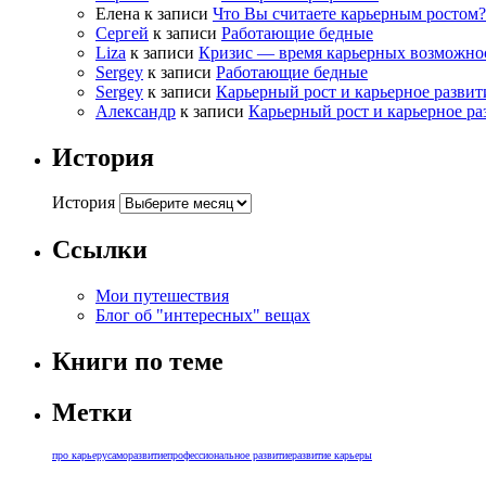
Елена
к записи
Что Вы считаете карьерным ростом?
Сергей
к записи
Работающие бедные
Liza
к записи
Кризис — время карьерных возможно
Sergey
к записи
Работающие бедные
Sergey
к записи
Карьерный рост и карьерное развит
Александр
к записи
Карьерный рост и карьерное ра
История
История
Ссылки
Мои путешествия
Блог об "интересных" вещах
Книги по теме
Метки
про карьеру
саморазвитие
профессиональное развитие
развитие карьеры