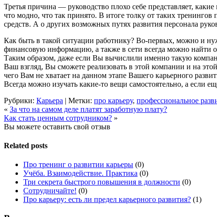
Третья причина — руководство плохо себе представляет, какие 
что модно, что так принято. В итоге толку от таких тренингов 
средств. А о других возможных путях развития персонала руков
Как быть в такой ситуации работнику? Во-первых, можно и нуж
финансовую информацию, а также в сети всегда можно найти от
Таким образом, даже если Вы вычислили именно такую компанию 
Ваш взгляд, Вы сможете реализовать в этой компании и на это
чего Вам не хватает на данном этапе Вашего карьерного развит
Всегда можно изучать какие-то вещи самостоятельно, а если ещ
Рубрики:
Карьера
| Метки:
про карьеру
,
профессиональное разв
«
За что на самом деле платят заработную плату?
Как стать ценным сотрудником?
»
Вы можете оставить свой отзыв
Related posts
Про тренинг о развитии карьеры
(0)
Учёба. Взаимодействие. Практика
(0)
Три секрета быстрого повышения в должности
(0)
Сотрудничайте!
(0)
Про карьеру: есть ли предел карьерного развития?
(1)