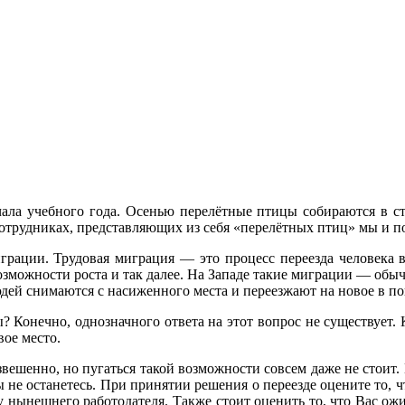
ала учебного года. Осенью перелётные птицы собираются в ста
отрудниках, представляющих из себя «перелётных птиц» мы и по
играции. Трудовая миграция — это процесс переезда человека в
озможности роста и так далее. На Западе такие миграции — обыч
ей снимаются с насиженного места и переезжают на новое в по
ы? Конечно, однозначного ответа на этот вопрос не существует. 
ое место.
звешенно, но пугаться такой возможности совсем даже не стоит
ы не останетесь. При принятии решения о переезде оцените то, чт
у нынешнего работодателя. Также стоит оценить то, что Вас ожи