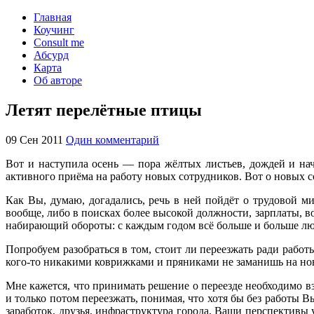
Главная
Коучинг
Consult me
Абсурд
Карта
Об авторе
Летят перелётные птицы
09 Сен 2011
Один комментарий
Вот и наступила осень — пора жёлтых листьев, дождей и нач
активного приёма на работу новых сотрудников. Вот о новых с
Как Вы, думаю, догадались, речь в ней пойдёт о трудовой м
вообще, либо в поисках более высокой должности, зарплаты, в
набирающий обороты: с каждым годом всё больше и больше люд
Попробуем разобраться в том, стоит ли переезжать ради работ
кого-то никакими коврижками и пряниками не заманишь на нов
Мне кажется, что принимать решение о переезде необходимо в
и только потом переезжать, понимая, что хотя бы без работы В
заработок, друзья, инфраструктура города, Ваши перспективы 