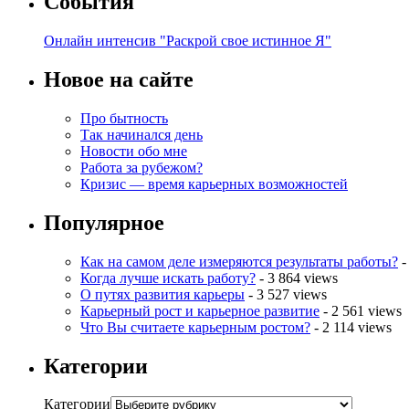
События
Онлайн интенсив "Раскрой свое истинное Я"
Новое на сайте
Про бытность
Так начинался день
Новости обо мне
Работа за рубежом?
Кризис — время карьерных возможностей
Популярное
Как на самом деле измеряются результаты работы?
-
Когда лучше искать работу?
- 3 864 views
О путях развития карьеры
- 3 527 views
Карьерный рост и карьерное развитие
- 2 561 views
Что Вы считаете карьерным ростом?
- 2 114 views
Категории
Категории