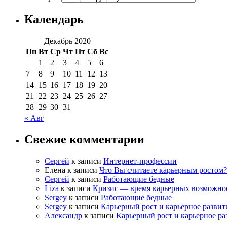
Календарь
Декабрь 2020
Пн
Вт
Ср
Чт
Пт
Сб
Вс
1
2
3
4
5
6
7
8
9
10
11
12
13
14
15
16
17
18
19
20
21
22
23
24
25
26
27
28
29
30
31
« Авг
Свежие комментарии
Сергей
к записи
Интернет-профессии
Елена
к записи
Что Вы считаете карьерным ростом?
Сергей
к записи
Работающие бедные
Liza
к записи
Кризис — время карьерных возможно
Sergey
к записи
Работающие бедные
Sergey
к записи
Карьерный рост и карьерное развит
Александр
к записи
Карьерный рост и карьерное ра