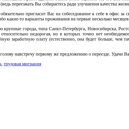
 (ведь переезжать Вы собираетесь ради улучшения качества жизни
обязательно пригласит Вас на собеседование к себе в офис за св
либо какие-то варианты проживания на первые несколько месяце
либо крупные города, типа Санкт-Петербурга, Новосибирска, Рос
п. относительно недорогая, но в которых точно нет необходим
ную заработную плату (естественно, она будет больше, чем та
я голову навстречу первому же предложению о переезде. Удачи В
ы
,
трудовая миграция