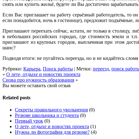
снять или купить жильё, будете ли Вы достаточно зарабатывать
Если Вас приглашает на работу серьёзный работодатель, то он 
если понадобится, ночь в гостинице), предложит подъёмные, 
Приглашают переехать сейчас, кстати, не только в столицу, 
в небольших российских городах, где стоимость земли и т.
приглашают из крупных городов, выплачивая при этом достой
шанс?
Подводя итоги: не пугайтесь переезда, но и не кидайтесь слом
Рубрики:
Карьера
,
Поиск работы
| Метки:
переезд
,
поиск работ
«
О лете, отдыхе и новостях проекта
Снова про нужность образования
»
Вы можете оставить свой отзыв
Related posts
Секреты правильного увольнения
(0)
Резюме школьника и студента
(0)
Первый урок
(0)
О лете, отдыхе и новостях проекта
(1)
Нужна ли фотография для резюме?
(4)